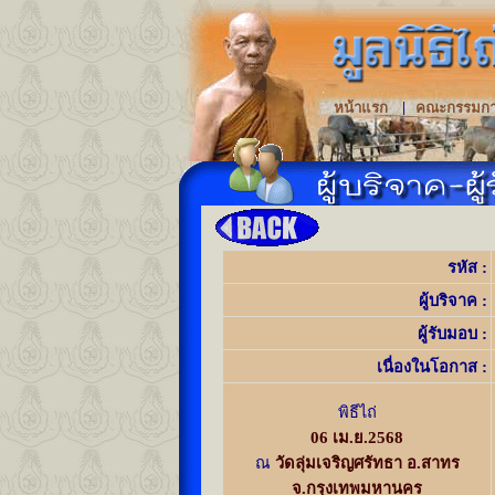
|
หน้าแรก
คณะกรรมก
รหัส :
ผู้บริจาค
:
ผู้
รับมอบ :
เนื่องในโอกาส :
พิธีไถ่
06 เม.ย.2568
ณ
วัดลุ่มเจริญศรัทธา อ.สาทร
จ.กรุงเทพมหานคร