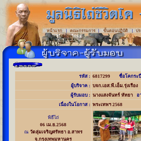
|
|
|
หน้าแรก
คณะกรรมการ
ขั้นตอนปฏิบัติ
ปร
รหัส :
6817299
ชื่อโคกระบ
ผู้บริจาค
:
บจก.เอส.พี.เอ็ม.รุ่งเรือง
ผู้
รับมอบ :
นางแสงจันทร์ หัทยา
อ
เนื่องในโอกาส :
พระเทพฯ 2568
พิธีไถ่
06 เม.ย.2568
ณ
วัดลุ่มเจริญศรัทธา อ.สาทร
จ.กรุงเทพมหานคร