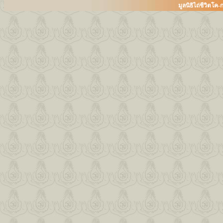
มูลนิธิไถ่ชีวิตโ